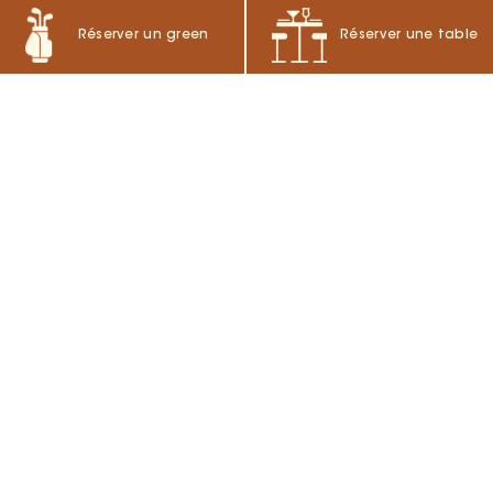
R
éserver un green
R
éserver une table
Politique de cookies
Politique de confidentialité
Un bistrot convivial pour déjeuner,
boire un verre et profiter du
moment.
Event