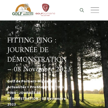
Skip
to
content
FITTING PING :
JOURNÉE DE
DÉMONSTRATION
– 08 Novembre 2023
Golf de Poitiers-Mignaloux
>
Actualités
>
ProShop
>
FITTING
PING : JOURNÉE DE
DÉMONSTRATION – 08 Novembre
2023