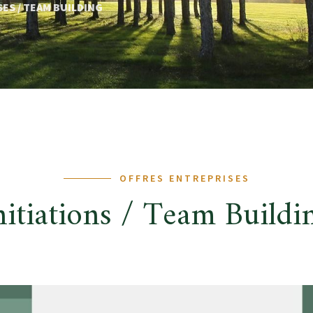
ES / TEAM BUILDING
OFFRES ENTREPRISES
nitiations / Team Buildi