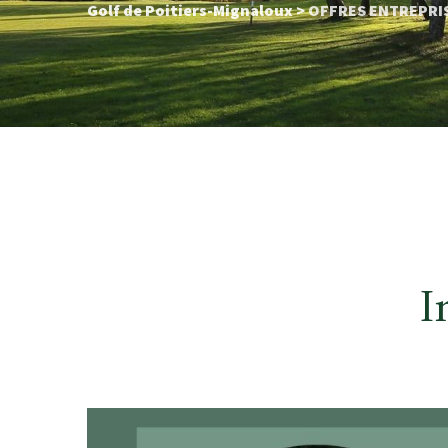
Golf de Poitiers-Mignaloux
>
OFFRES ENTREPRIS
I