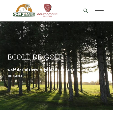
Skip
to
content
ECOLE DE GOLF
Golf de Poitiers-Mignaloux
>
ECOLE
DE GOLF