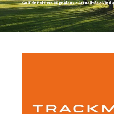
Golf de Poitiers-Mignaloux
>
Actualités
>
Vie du