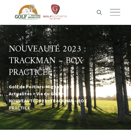
Skip
to
content
NOUVEAUTÉ 2023 :
TRACKMAN – BOX
PRACTICE
Golf de Poitiers-Mignaloux
>
Actualités
>
Vie du Golf
>
NOUVEAUTÉ 2023 : TRACKMAN – BOX
PRACTICE