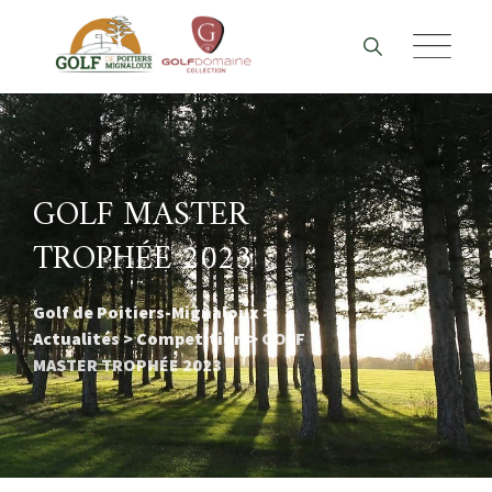
Skip
to
content
GOLF MASTER
TROPHÉE 2023
Golf de Poitiers-Mignaloux
>
Actualités
>
Competition
>
GOLF
MASTER TROPHÉE 2023