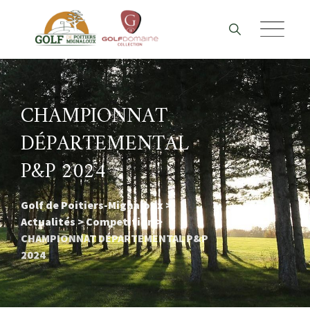
Skip
to
content
CHAMPIONNAT
DÉPARTEMENTAL
P&P 2024
Golf de Poitiers-Mignaloux
>
Actualités
>
Competition
>
CHAMPIONNAT DÉPARTEMENTAL P&P
2024