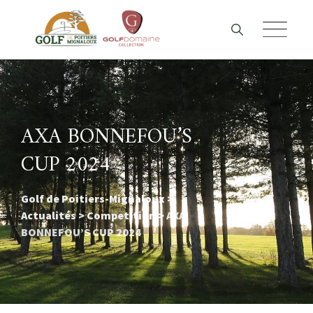
Skip
to
content
AXA BONNEFOU’S
CUP 2024
Golf de Poitiers-Mignaloux
>
Actualités
>
Competition
>
AXA
BONNEFOU’S CUP 2024