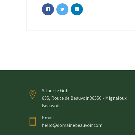
Situer le Golf
635, Route de Beauvoir 86550 - Mignaloux
Beauvoir
Email
hello@domainebeauvoir.com