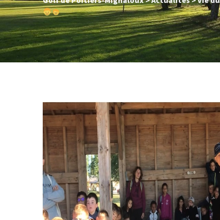
Golf de Poitiers-Mignaloux
>
Actualités
>
Vie du